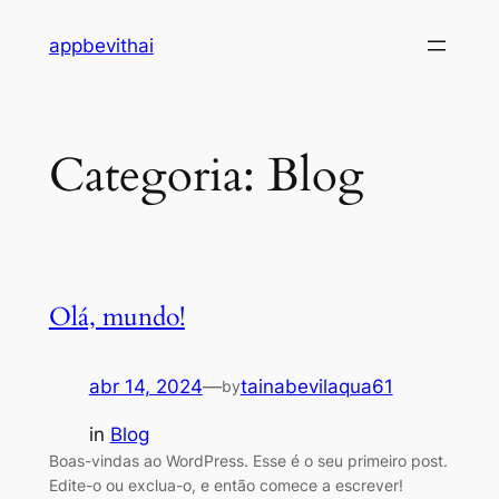
Pular
appbevithai
para
o
conteúdo
Categoria:
Blog
Olá, mundo!
abr 14, 2024
—
tainabevilaqua61
by
in
Blog
Boas-vindas ao WordPress. Esse é o seu primeiro post.
Edite-o ou exclua-o, e então comece a escrever!